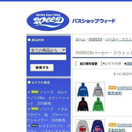
ホーム
>
SNIPEER
>
パーカー・スウェ
SNIPEERパーカー・スウェッ
■おすすめ順
■価
全 [4] 商品
SNIP
ノリーズ ボルケ
数料無料
ーノⅡ3/8oz セクシーシャ
ッド 2026新色
ノリーズ メタル
ワサビー 8g ブルーバッ
クシャイナー 2026新色
SNIPE
レイドジャパン ス
手数料無料
リラー シマナシタイガー