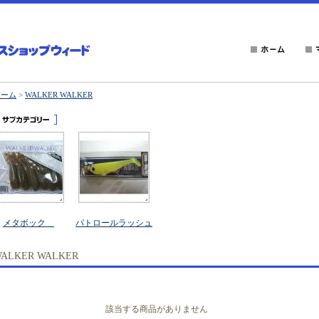
ホーム
>
WALKER WALKER
メタボック
パトロールラッシュ
ALKER WALKER
該当する商品がありません