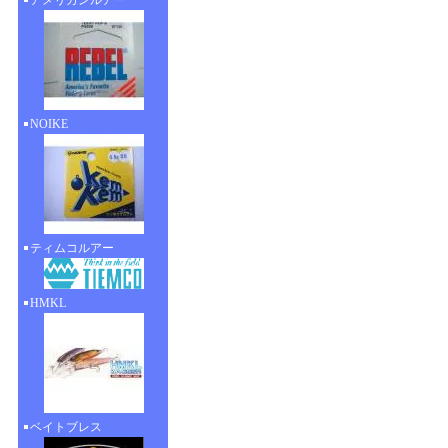
アメリカンルアー
NOIKE
ティムコルアー
HMKL
ベイトブレス