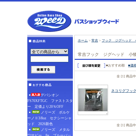
ホーム
>
常吉
>
フック ジグヘッド 
常吉フック ジグヘッド 小
■おすすめ順
■価
全 [1] 商品
ネコリグフック
デパシオン
FS70XFTGC ファストスタ
ー 定価より20％OFF
ノリーズ ボルケ
ーノⅡ3/8oz セクシーシャ
ッド 2026新色
全 [1] 商品
ノリーズ メタル
ワサビー 8g ブルーバッ