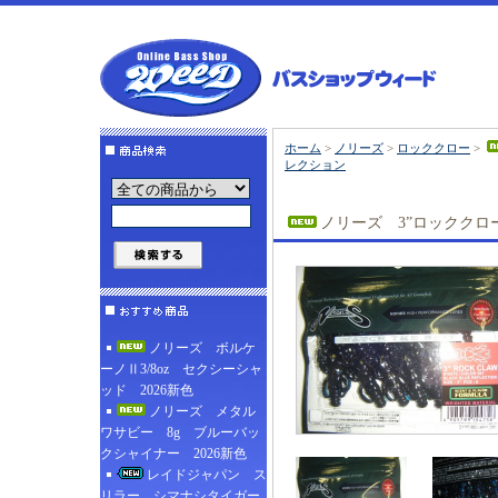
ホーム
>
ノリーズ
>
ロッククロー
>
レクション
ノリーズ 3”ロックク
ノリーズ ボルケ
ーノⅡ3/8oz セクシーシャ
ッド 2026新色
ノリーズ メタル
ワサビー 8g ブルーバッ
クシャイナー 2026新色
レイドジャパン ス
リラー シマナシタイガー