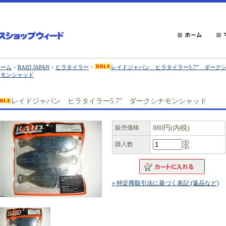
ホーム
>
RAID JAPAN
>
ヒラタイラー
>
レイドジャパン ヒラタイラー5.7” ダーク
ナモンシャッド
レイドジャパン ヒラタイラー5.7” ダークシナモンシャッド
販売価格
880円(内税)
購入数
» 特定商取引法に基づく表記 (返品など)